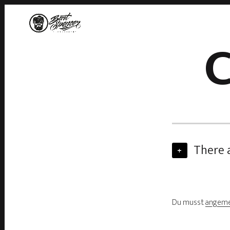
C
There 
+
Du musst
angeme